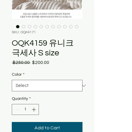
SKU: OQK4171
OQK4159 유니크
극세사 S size
Regular
Sale
 $250.00 
$200.00
Price
Price
Color
*
Quantity
*
Add to Cart