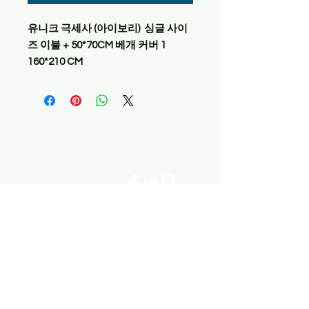
유니크 극세사 (아이보리) 싱글 사이
즈 이불 + 50*70CM 베개 커버 1
160*210 CM
Contact Us
1-718-413-0721
1-718-888-1144
ibulhouse@gma
il.com
Join our mailing list
Never miss an update