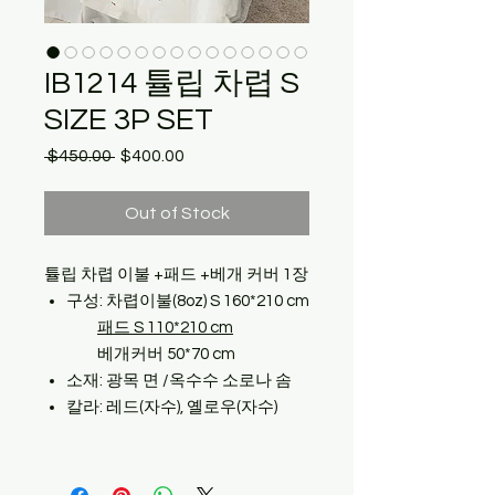
IB1214 튤립 차렵 S
SIZE 3P SET
Regular
Sale
 $450.00 
$400.00
Price
Price
Out of Stock
튤립 차렵 이불 +패드 +베개 커버 1장
구성: 차렵이불(8oz) S 160*210 cm
패드 S 110*210 cm
베개커버 50*70 cm
소재: 광목 면 /옥수수 소로나 솜
칼라: 레드(자수), 옐로우(자수)