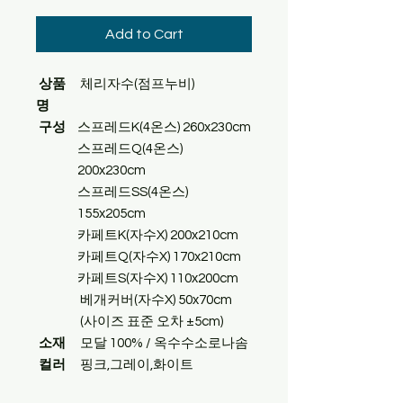
Add to Cart
상품
체리자수(점프누비)
명
구성
스프레드K(4온스) 260x230cm
스프레드Q(4온스)
200
x230cm
스프레드
SS(4온스)
155x205cm
카페트K(자수X) 200x210cm
카페트Q(자수X) 170x210cm
카페트S(자수X) 110x200cm
베개커버(자수X) 50x70cm
(사이즈 표준 오차 ±5cm)
소재
모달 100% / 옥수수소로나솜
컬러
핑크,그레이,화이트