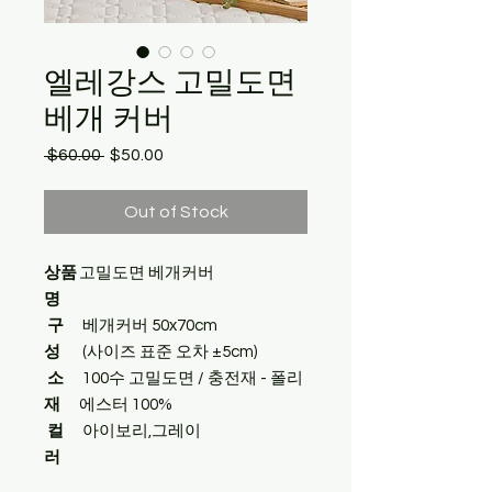
엘레강스 고밀도면
베개 커버
Regular
Sale
 $60.00 
$50.00
Price
Price
Out of Stock
상품
고밀도면 베개커버
명
구
베개커버 50x70cm
성
(사이즈 표준 오차 ±5cm)
소
100수 고밀도면 / 충전재 - 폴리
재
에스터 100%
컬
아이보리,그레이
러