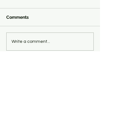
Comments
이불하우스 10 주년 세일
덥고 무더운 여름 이불하
Write a comment...
스에서 해결 하
Contact Us
1-718-413-0721
1-718-888-1144
ibulhouse@gma
il.com
Join our mailing list
Never miss an update