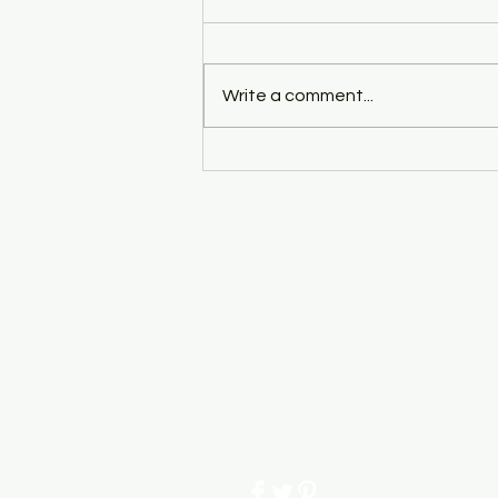
Write a comment...
몽블랑 양털 극세사 차렵이불
Contact Us
1-718-413-0721
1-718-888-1144
ibulhouse@gmail.com