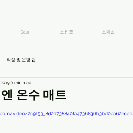
Sale
쇼핑몰
소재별
작성 및 운영 팁
 2019
0 min read
엔 온수 매트
atic.com/video/2c9153_8d2d738840fa4736836b3bd0ea62ecc