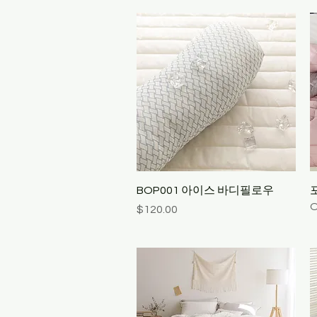
Quick View
BOP001 아이스 바디필로우
O
Price
$120.00