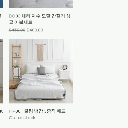
Quick View
불
BO33 체리 자수 모달 간절기 싱
글 이불세트
Regular Price
Sale Price
$450.00
$400.00
Quick View
K
IHP001 쿨링 냉감 3중직 패드
Out of stock