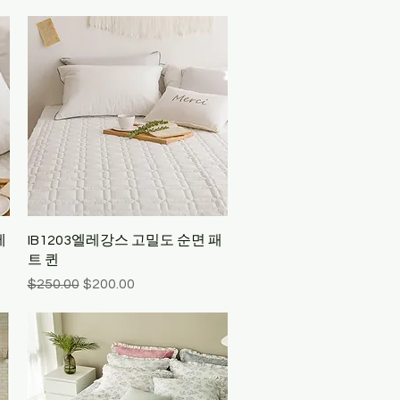
Quick View
베
IB1203엘레강스 고밀도 순면 패
트 퀸
Regular Price
Sale Price
$250.00
$200.00