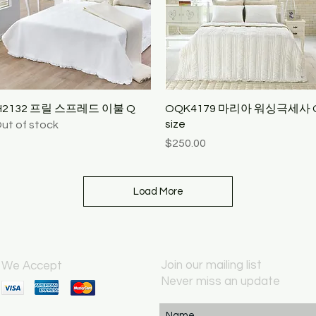
Quick View
Quick View
IH2132 프릴 스프레드 이불 Q
OQK4179 마리아 워싱극세사 
size
ut of stock
Price
$250.00
Load More
Join our mailing list
We Accept
Never miss an update