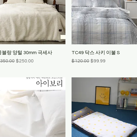
Quick View
Quick View
몽블랑 양털 30mm 극세사
TC49 닥스 사키 이불 S
egular Price
Sale Price
Regular Price
Sale Price
350.00
$250.00
$120.00
$99.99