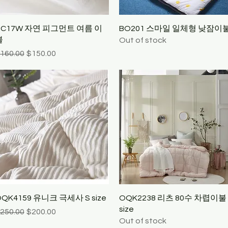
Quick View
Quick View
TC17W 자연 피그먼트 여름 이
BO201 스마일 일체형 낮잠이
불
Out of stock
egular Price
Sale Price
160.00
$150.00
Quick View
Quick View
QK4159 유니크 극세사 S size
OQK2238 리츠 80수 차렵이불 
size
egular Price
Sale Price
250.00
$200.00
Out of stock