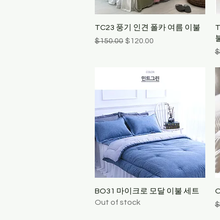
Quick View
TC23 풍기 인견 폴카 여름 이불
Regular Price
Sale Price
$150.00
$120.00
R
$
Quick View
BO31 마이크로 모달 이불 세트
O
Out of stock
R
$