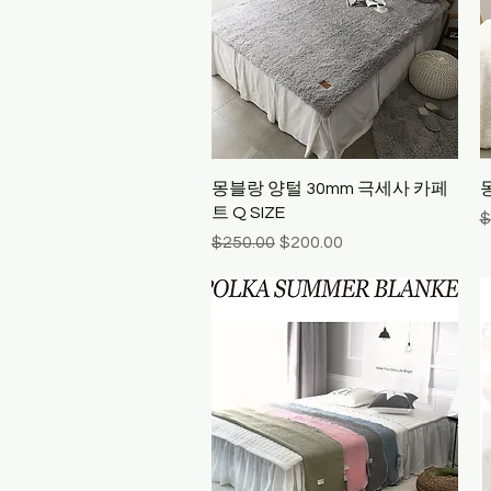
Quick View
몽블랑 양털 30mm 극세사 카페
트 Q SIZE
R
$
Regular Price
Sale Price
$250.00
$200.00