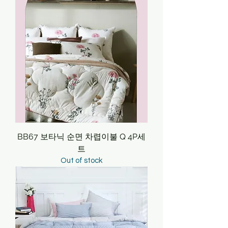
BB67 보타닉 순면 차렵이불 Q 4P세
트
Out of stock