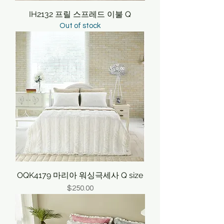
IH2132 프릴 스프레드 이불 Q
Out of stock
OQK4179 마리아 워싱극세사 Q size
Price
$250.00